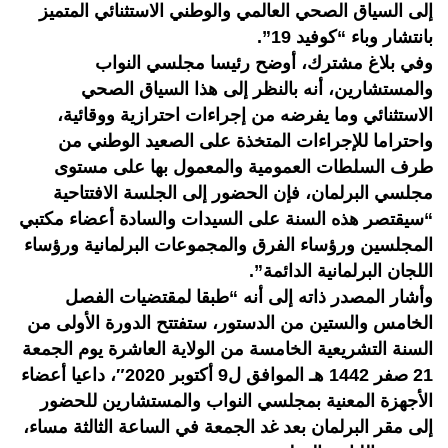
إلى السياق الصحي العالمي والوطني الاستثنائي المتميز
بانتشار وباء “كوفيد 19”.
وفي بلاغ مشترك، أوضح رئيسا مجلسي النواب
والمستشارين، أنه بالنظر إلى هذا السياق الصحي
الاستثنائي وما يفرضه من إجراءات احترازية ووقائية،
واحتراما للإجراءات المتخذة على الصعيد الوطني من
طرف السلطات العمومية والمعمول بها على مستوى
مجلسي البرلمان، فإن الحضور إلى الجلسة الافتتاحية
“سيقتصر هذه السنة على السيدات والسادة أعضاء مكتبي
المجلسين ورؤساء الفرق والمجموعات البرلمانية ورؤساء
اللجان البرلمانية الدائمة”.
وأشار المصدر ذاته إلى أنه “طبقا لمقتضيات الفصل
الخامس والستين من الدستور، ستفتتح الدورة الأولى من
السنة التشريعية الخامسة من الولاية العاشرة يوم الجمعة
21 صفر 1442 هـ الموافق ل9 أكتوبر 2020″، داعيا أعضاء
الأجهزة المعنية بمجلسي النواب والمستشارين للحضور
إلى مقر البرلمان بعد غد الجمعة في الساعة الثالثة مساء،