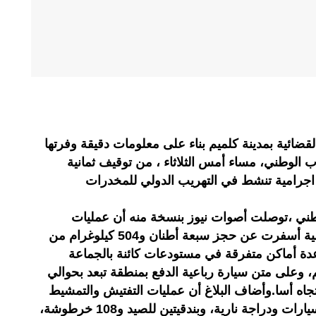
ية بمدينة كلميم بناء على معلومات دقيقة وفرتها
اب الوطني، مساء أمس الثلاثاء ، من توقيف ثمانية
جرامية تنشط في التهريب الدولي للمخدرات
لوطني ،توصلت أصوات نيوز بنسخة منه أن عمليات
التفتيش المنجزة في إطار هذه القضية أسفرت عن حجز سبعة أطنان و504 كيلوغرام من
دة أماكن متفرقة في مستودعات كائنة بالجماعة
وعلى متن سيارة رباعية الدفع بمنطقة تبعد بحوالي
تجاه أسا.وأضاف البلاغ أن عمليات التفتيش والتمشيط
الميداني مكنت أيضا من حجز أربع سيارات ودراجة نارية، وبندقيتين للصيد و108 خرطوشة،