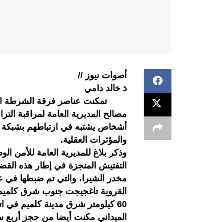
أصوات نيوز //
ذ خالد دامي
تمكنت عناصر فرقة الشرطة القضائ
مصالح المديرية العامة لمراقبة التر
أشخاص يشتبه في ارتباطهم بشبكة ا
والمؤثرات العقلية.
وذكر بلاغ للمديرية العامة للأمن ا
مخدر الشيرا، والتي تم ضبطها في ع
القروية تاغجيجت جنوب شرق كلميم، 
60 كيلومتر شرق مدينة كلميم في ا