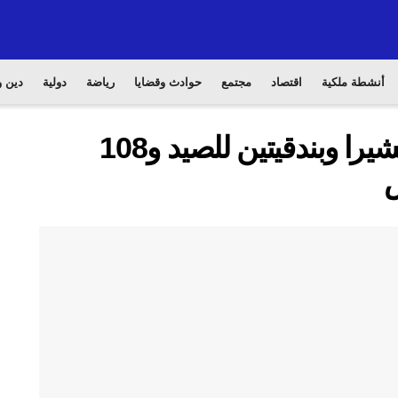
أنشطة ملكية
اقتصاد
مجتمع
حوادث وقضايا
رياضة
دولية
دين و
بكلميم.. حجز 7 أطنان من الشيرا وبندقيتين للصيد و108