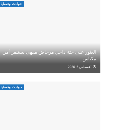
حوادث وقضايا
العثور على جثة داخل مرحاض مقهى يستنفر أمن
مكناس
أغسطس 6, 2026
حوادث وقضايا