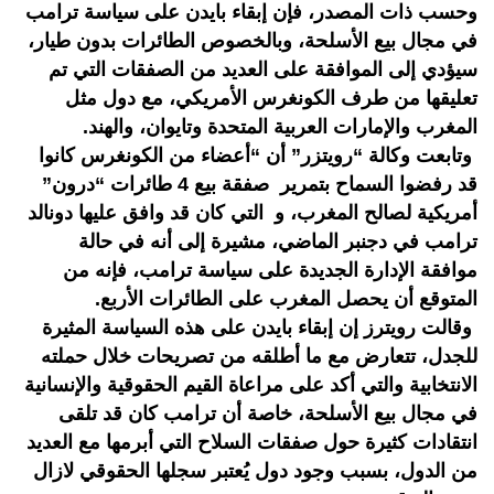
وحسب ذات المصدر، فإن إبقاء بايدن على سياسة ترامب
في مجال بيع الأسلحة، وبالخصوص الطائرات بدون طيار،
سيؤدي إلى الموافقة على العديد من الصفقات التي تم
تعليقها من طرف الكونغرس الأمريكي، مع دول مثل
المغرب والإمارات العربية المتحدة وتايوان، والهند.
وتابعت وكالة “رويتزر” أن “أعضاء من الكونغرس كانوا
قد رفضوا السماح بتمرير صفقة بيع 4 طائرات “درون”
أمريكية لصالح المغرب، و التي كان قد وافق عليها دونالد
ترامب في دجنبر الماضي، مشيرة إلى أنه في حالة
موافقة الإدارة الجديدة على سياسة ترامب، فإنه من
المتوقع أن يحصل المغرب على الطائرات الأربع.
وقالت رويترز إن إبقاء بايدن على هذه السياسة المثيرة
للجدل، تتعارض مع ما أطلقه من تصريحات خلال حملته
الانتخابية والتي أكد على مراعاة القيم الحقوقية والإنسانية
في مجال بيع الأسلحة، خاصة أن ترامب كان قد تلقى
انتقادات كثيرة حول صفقات السلاح التي أبرمها مع العديد
من الدول، بسبب وجود دول يُعتبر سجلها الحقوقي لازال