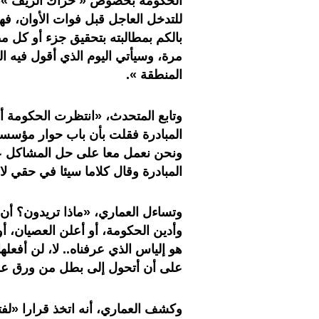
الحكومة بخصوص « حراك الريف »، م
للتدخل العاجل قبل فوات الأوان، فه
بالكم بمطالبته بتحقيق جزء أو كل 
مرة، وسيأتي اليوم الذي أقول فيه ال
المنطقة ».
وتابع المتحدث، «انتظرت الحكومة أ
المبادرة فقلت بأن باب حوار مؤسسة
ونحن نعمل معا على حل المشاكل ع
المبادرة وقال كلاما سيئا في حقي لا
وتساءل العماري، «ماذا تريدون؟ أن 
وأدين الحكومة، أو أعلن العصيان، أ
هو إلياس الذي عرفناه.. لا، لن أفعله
على أن أتحول إلى بطل من ورق ع
وكشف العماري، أنه اتخذ قرارا «لف