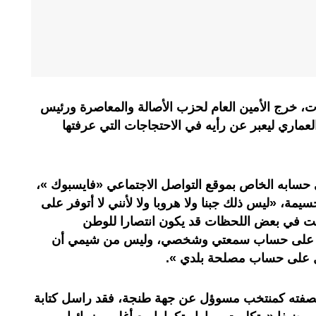
خرج الأمين العام لحزب الأصالة والمعاصرة ورئيس
عماري ليعبر عن رأيه في الاحتجاجات التي عرفتها
 حسابه الخاص بموقع التواصل الاجتماعي «فايسبوك »،
مة، «ليس ذلك جبنا ولا هروبا ولا لأنني لا أتوفر على
مت في بعض اللحظات قد يكون انتصارا للوطن
ذلك على حساب سمعتي وشخصي، وليس من شيمي أن
ل على حساب مصلحة بلدي ».
بصفته كمنتخب مسوؤل عن جهة طنجة، فقد راسل كتابة