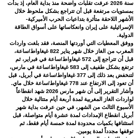
سنة 2026 عرفت تقلبات واضحة منذ بداية العام، إذ بدأت
بمستويات مرتفعة قبل أن تتراجع بشكل ملحوظ خلال
الأشهر اللاحقة متأثرة بتداعيات الحرب الأميركية-
الإسرائيلية على إيران وانعكاساتها على أسواق الطاقة
الدولية.
ووفق المعطيات التي أوردتها المنصة، فقد بلغت واردات
المغرب من الغاز خلال شهر يناير 822 غيغاواط/ساعة،
قبل أن تتراجع إلى 572 غيغاواط/ساعة في فبراير، ثم
ترتفع بشكل طفيف إلى 583 غيغاواط/ساعة في مارس،
لتنخفض بعد ذلك إلى 377 غيغاواط/ساعة في أبريل، قبل
أن تعود إلى الارتفاع عند 778 غيغاواط/ساعة خلال ماي.
وأشار التقرير إلى أن شهر مارس 2026 شهد انقطاعاً
لواردات الغاز المغربية لمدة أربعة أيام متتالية خلال
الأسبوع الثالث من الشهر، في حين عرفت بداية شهر
أبريل انقطاع الإمدادات لمدة عشرة أيام متواصلة، قبل
استئنافها بكميات محدودة لمدة خمسة أيام فقط، ثم
توقفها مجدداً لمدة يومين.