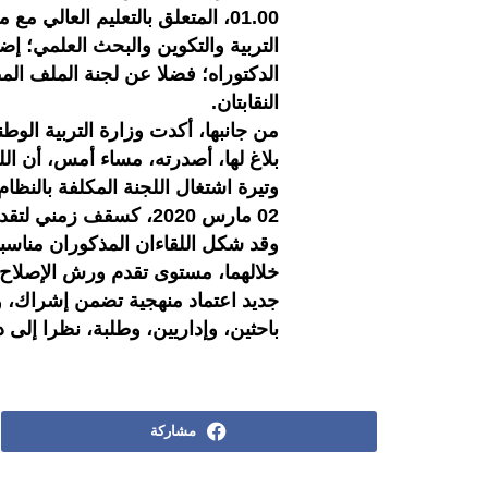
التربية والتكوين والبحث العلمي؛ إض
الدكتوراه؛ فضلا عن لجنة الملف الم
النقابتان.
من جانبها، أكدت وزارة التربية الوطن
بلاغ لها، أصدرته، مساء أمس، أن ال
وتيرة اشتغال اللجنة المكلفة بالنظام
02 مارس 2020، كسقف زمني لتقديم مخرجاتها.
وقد شكل اللقاءان المذكوران مناسبة
خلالهما، مستوى تقدم ورش الإصلاح ا
جديد اعتماد منهجية تضمن إشراك، و
باحثين، وإداريين، وطلبة، نظرا إلى
مشاركة