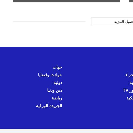
حميل المزيد
جهات
حراء
حوادث وقضايا
ية
دولية
 TV
دين ودنيا
كية
رياضة
الجريدة الورقية