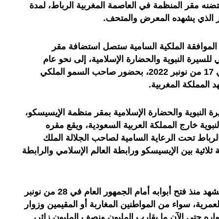
حتضنه مقر المنظمة في العاصمة المغربية الرباط، لمدة
ير الذي يشهده المعرض والمتحف.
الموافقة الملكية السامية ستصل استضافة مقر
لسيرة النبوية والحضارة الإسلامية، إلى نحو عام
كامل، بداية من الافتتاح الرسمي في 17 من نونبر 2022، بحضور صاحب السمو الملكي
 المملكة المغربية.
 النبوية والحضارة الإسلامية بمقر منظمة الإيسيسكو،
بوية خارج المملكة العربية السعودية، ويقع مقره
 الرباط تحت الرعاية السامية لصاحب الجلالة الملك
لاثية بين الإيسيسكو ورابطة العالم الإسلامي والرابطة
وأبرز ابلاغ، أن المعرض والمتحف، يشهد منذ فتح أبوابه أمام الجمهور العام في 28 من نونبر
ات العمرية، سواء من المواطنين المغاربة أو المقيمين وزوار
ره حتى الآن ما يقارب المليون ونصف المليون زائر،