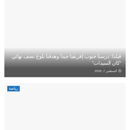
فيلدا: درسنا جنوب إفريقيا جيدا وهدفنا بلوغ نصف نهائي
“كان السيدات”
أغسطس 7, 2026
رياضة