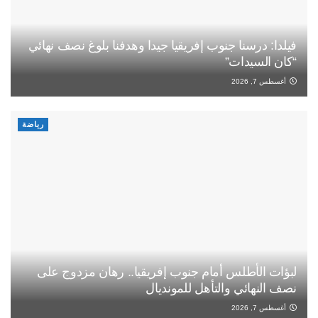
فيلدا: درسنا جنوب إفريقيا جيدا وهدفنا بلوغ نصف نهائي
“كان السيدات”
أغسطس 7, 2026
رياضة
لبؤات الأطلس أمام جنوب إفريقيا.. رهان مزدوج على
نصف النهائي والتأهل للمونديال
أغسطس 7, 2026