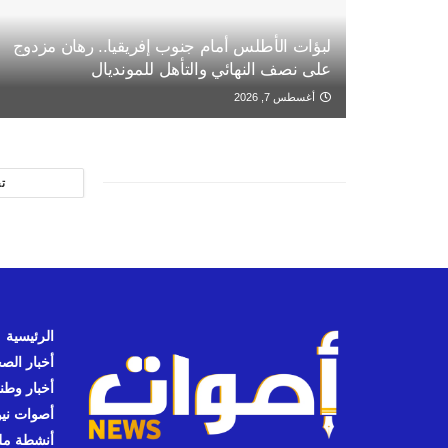
لبؤات الأطلس أمام جنوب إفريقيا.. رهان مزدوج
على نصف النهائي والتأهل للمونديال
أغسطس 7, 2026
ت
الرئيسية
أخبار الص
أخبار وطن
أصوات نيوز
أنشطة مل