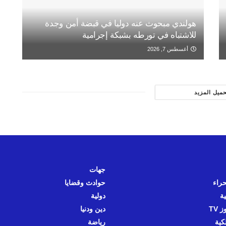
هولندي مبحوث عنه دوليا في قبضة أمن وجدة
للاشتباه في تورطه بشبكة إجرامية
أغسطس 7, 2026
حميل المزيد
جهات
حراء
حوادث وقضايا
ية
دولية
 TV
دين ودنيا
كية
رياضة