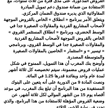
القروض المذكورة، على مدى فترة من ثلاث سنوات، مع
الاستفادة من ضمانة صندوق دعم تمويل المبادرة
المقاولاتية الذي يدبره صندوق الضمان المركزي.
ويتعلق الأمر ببرنامج « انطلاق » الخاص بالقروض الموجهة
لأصحاب المشاريع الفردية والمقاولات الصغيرة جدا في
الوسط الحضري، وبرنامج « انطلاق المستثمر القروي »
الخاص بالقروض الموجهة لأصحاب المشاريع الفردية
والمقاولات الصغيرة جدا في الوسط القروي، وبرنامجي
« تيسير » و »استثمار » الخاصين بالمقاولات الصغيرة
والمتوسطة المصدرة.
وأوضح بنك المغرب أن هذا التمويل، الممنوح في شكل
عمليات قروض مضمونة، سيتم تخصيصه كل ثلاثة أشهر
لمدة عام واحد وبفائدة قدرها 1.25 في المائة.
ونصت المادة 9 من الدورية على أنه يتعين على البنوك
المستفيدة من هذا البرنامج أن تبلغ بنك المغرب، في موعد
أقصاه يوم 15 من الشهر الموالي لكل ثلاثة أشهر، عن
وضعية القروض المؤهلة للاستفادة من هذا البرنامج، والذي
تحدد في نهاية الاشهر الثلاثة .