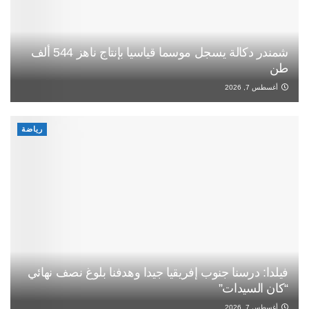
شمندر دكالة يسجل موسما قياسيا بإنتاج ناهز 544 ألف
طن
أغسطس 7, 2026
رياضة
فيلدا: درسنا جنوب إفريقيا جيدا وهدفنا بلوغ نصف نهائي
“كان السيدات”
أغسطس 7, 2026