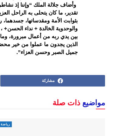
وأضاف جلالة الملك “وإننا إذ نشا
تقدير، ما كان يتحلى به الراحل ال
بثوابت الأمة ومقدساتها، جسدهما، رح
والوحدوية الخالدة + نداء الحسن+ ، ل
بين يدي ربه من أعمال مبرورة، وما
الذين يجدون ما عملوا من خير محض
جميل الصبر وحسن العزاء”.
مشاركة
مواضيع
ذات صلة
رياضة