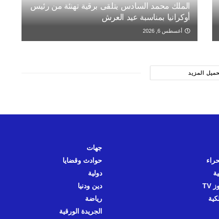
الملك محمد السادس يتلقى برقية تهنئة من رئيس
أوكرانيا بمناسبة عيد العرش
أغسطس 6, 2026
حميل المزيد
جهات
حراء
حوادث وقضايا
ية
دولية
 TV
دين ودنيا
كية
رياضة
الجريدة الورقية