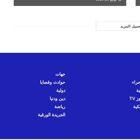
حميل المزيد
جهات
حراء
حوادث وقضايا
ية
دولية
 TV
دين ودنيا
كية
رياضة
الجريدة الورقية