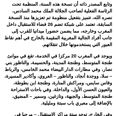
وتابع المصدر ذاته أن نسخة هذه السنة، المنظمة تحت
الرئاسة الفعلية لصاحب الجلالة الملك محمد السادس،
نصره الله، تتميز بتفعيل منظومة تم تعزيزها منذ النسخة
السابقة، تعتمد على شبكة تضم 26 فضاء للاستقبال داخل
المغرب وخارجه، مما يضمن حضورا ميدانيا للقرب إلى
جانب أفراد الجالية المغربية المقيمة بالخارج في أهم نقاط
العبور التي يستخدمونها خلال تنقلاتهم.
ويوجد في المغرب 20 مركزا في الخدمة، تقع في موانئ
طنجة المتوسط، وطنجة المدينة، والحسيمة، والناظور بني
نصار، وفي مطارات الدار البيضاء محمد الخامس، والرباط
– سلا، ووجدة أنجاد، والناظور – العروي، وأكادير المسيرة،
وفاس سايس، ومراكش المنارة، وطنجة ابن بطوطة،
والعيون الحسن الأول، والداخلة. وفي باحات الاستراحة
طنجة المتوسط، والجبهة، وتازغين، وسمير – المضيق،
بالإضافة إلى معبري باب سبتة ومليلية.
وفي الخارج، توجد ستة مراكز الاستقبال – مرحبا في