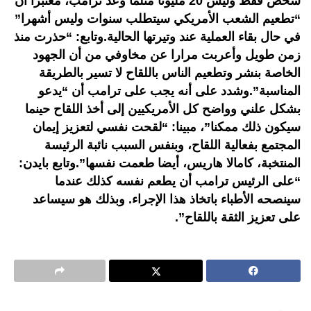
شخص فقط وليس 20 مليونا مثلما وعد ترامب، معتبرا أن
“تطعيم الشعب الأمريكي سيتطلب سنوات وليس أشهرا”
في حال بقاء العملية عند وتيرتها الحالية.وتابع: “حذرت منذ
زمن طويل وأعربت مرارا عن مخاوفي من أن الجهود
الخاصة بنشر وتطعيم الناس باللقاح لا تسير بالطريقة
المناسبة”.وشدد على أنه يجب على ترامب أن “يدعو
بشكل علني وواضح كل الأمريكيين إلى أخذ اللقاح حينما
سيكون ذلك ممكنا”، مبينا: “لقحت نفسي لتعزيز إيمان
المجتمع بفعالية اللقاح، وبنفس السبب نائبة الرئيسة
المنتخبة، كامالا هاريس، أيضا طعمت نفسها”.وتابع بايدن:
“على الرئيس ترامب أن يطعم نفسه كذلك عندما
سينصحه الأطباء باتخاذ هذا الإجراء. وبذلك هو سيساعد
على تعزيز الثقة باللقاح”.