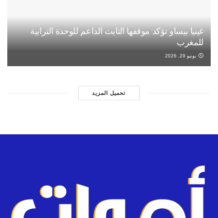
غينيا بيساو تؤكد موقفها الثابت الداعم للوحدة الترابية
للمغرب
يونيو 29, 2026
تحميل المزيد