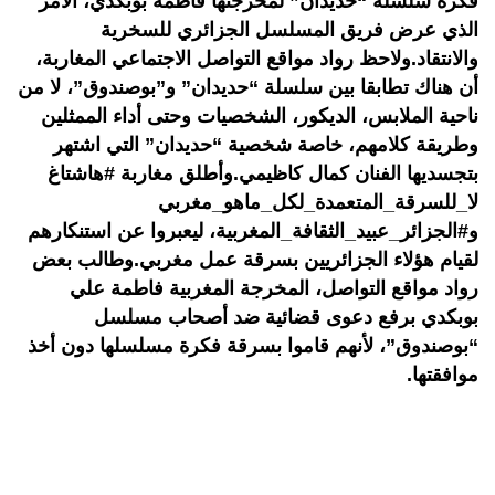
فكرة سلسلة “حديدان” لمخرجتها فاطمة بوبكدي، الأمر
الذي عرض فريق المسلسل الجزائري للسخرية
والانتقاد.ولاحظ رواد مواقع التواصل الاجتماعي المغاربة،
أن هناك تطابقا بين سلسلة “حديدان” و”بوصندوق”، لا من
ناحية الملابس، الديكور، الشخصيات وحتى أداء الممثلين
وطريقة كلامهم، خاصة شخصية “حديدان” التي اشتهر
بتجسديها الفنان كمال كاظيمي.وأطلق مغاربة #هاشتاغ
لا_للسرقة_المتعمدة_لكل_ماهو_مغربي
و#الجزائر_عبيد_الثقافة_المغربية، ليعبروا عن استنكارهم
لقيام هؤلاء الجزائريين بسرقة عمل مغربي.وطالب بعض
رواد مواقع التواصل، المخرجة المغربية فاطمة علي
بوبكدي برفع دعوى قضائية ضد أصحاب مسلسل
“بوصندوق”، لأنهم قاموا بسرقة فكرة مسلسلها دون أخذ
موافقتها.