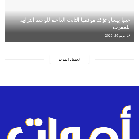
غينيا بيساو تؤكد موقفها الثابت الداعم للوحدة الترابية
للمغرب
يونيو 29, 2026
تحميل المزيد