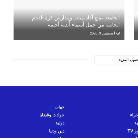
الجامعة تمنع أكاديميات ومدارس كرة القدم
الخاصة من حمل أسماء أندية أجنبية
أغسطس 9, 2026
حميل المزيد
جهات
حراء
حوادث وقضايا
ية
دولية
 TV
دين ودنيا