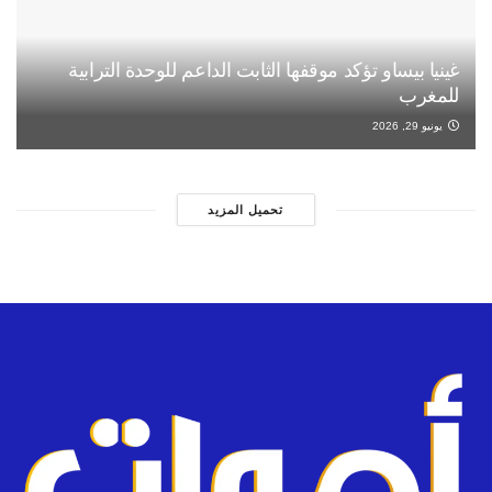
غينيا بيساو تؤكد موقفها الثابت الداعم للوحدة الترابية
للمغرب
يونيو 29, 2026
تحميل المزيد