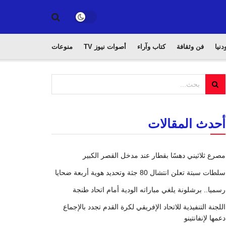
دنيا
فن وثقافة
كتاب وآراء
أصوات نيوز TV
منوعات
أحدث المقالات
مصرع ثلاثيني دهسًا بقطار عند مدخل القصر الكبير
سلطات سبتة تعلن انتشال 80 جثة وتحديد هوية أربعة ضحايا
رسميا.. برشلونة يلغي مباراته الودية أمام اتحاد طنجة
اللجنة التنفيذية للاتحاد الإفريقي لكرة القدم تجدد بالإجماع
دعمها لإنفانتينو