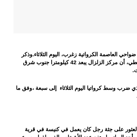
لغت قوته 6.3 درجات ضواحي العاصمة الكرواتية زغرب، اليوم الثلاثاء.وذكر
مركز رصد الزلازل الأوروبي المتوسطي، أن مركز الزلزال يبعد 42 كيلومترا جنوب شرق
ذي ضرب وسط كرواتيا اليوم الثلاثاء إلى سبعة ،وفق ما
 العثور على جثة رجل كان يعمل في كنيسة في قرية