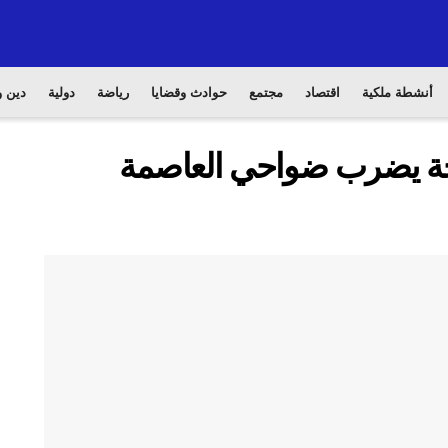
أنشطة ملكية
اقتصاد
مجتمع
حوادث وقضايا
رياضة
دولية
دين و
: زلزال بقوة 6.3 درجة يضرب ضواحي العاصمة