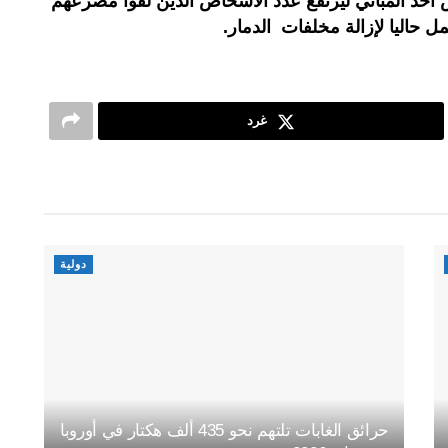
أحد المباني ليرتفع عدد الأشخاص الذين لقوا مصرعهم
ل حاليا لإزالة مخلفات الدمار.
غرد
دولية
حرائق الغابات تلتهم نحو 435 ألف هكتار في أوروبا