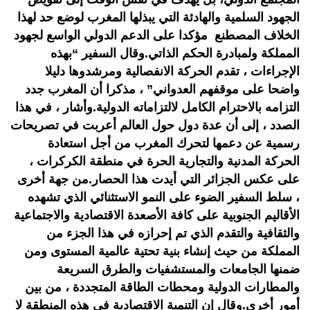
الجهود السلمية والهادئة التي يبذلها المغرب لوضع حد لهذا
الخلاف المصطنع مؤكدا على الدعم الدولي الواسع لجهود
المملكة ولمبادرة الحكم الذاتي.وقال السفير “بهذه
الإجراءات ، تقدم الحركة الانفصالية ومرشدوها دليلا
واضحا على موقفهم العدواني” ، مذكرا أن المغرب جدد
التزامه بالاحترام الكامل لالتزاماته الدولية.وأشار ، في هذا
الصدد ، إلى أن عدة دول حول العالم أعربت في تصريحات
رسمية عن دعمها لتحرك المغرب من أجل استعادة
الحركة المدنية والتجارية الحرة في منطقة الكركرات ،
على عكس الجزائر التي أيدت هذا الحصار.من جهة أخرى
، سلط السفير الضوء على النمو الاستثنائي الذي تشهده
الأقاليم الجنوبية على كافة الأصعدة الاقتصادية والاجتماعية
والثقافية والتقدم الذي تم إحرازه في هذا الجزء من
المملكة من حيث إنشاء بنية تحتية عالمية المستوى ومن
ضمنها الجامعات والمستشفيات والطرق السريعة
والمطارات الدولية ومحطات الطاقة المتجددة ، من بين
أمور أخرى.وقال إن التنمية الاقتصادية في هذه المنطقة لا