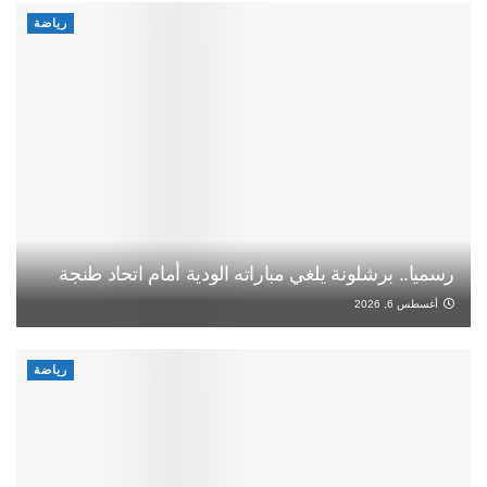
رياضة
رسميا.. برشلونة يلغي مباراته الودية أمام اتحاد طنجة
أغسطس 6, 2026
رياضة