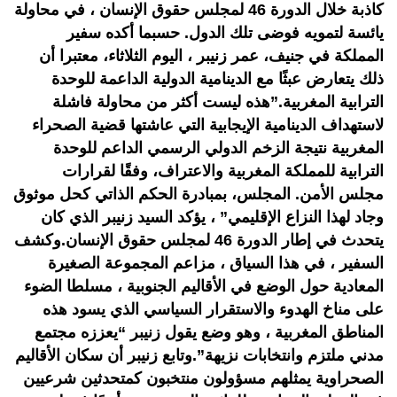
كاذبة خلال الدورة 46 لمجلس حقوق الإنسان ، في محاولة
يائسة لتمويه فوضى تلك الدول. حسبما أكده سفير
المملكة في جنيف، عمر زنيبر ، اليوم الثلاثاء، معتبرا أن
ذلك يتعارض عبثًا مع الدينامية الدولية الداعمة للوحدة
الترابية المغربية.”هذه ليست أكثر من محاولة فاشلة
لاستهداف الدينامية الإيجابية التي عاشتها قضية الصحراء
المغربية نتيجة الزخم الدولي الرسمي الداعم للوحدة
الترابية للمملكة المغربية والاعتراف، وفقًا لقرارات
مجلس الأمن. المجلس، بمبادرة الحكم الذاتي كحل موثوق
وجاد لهذا النزاع الإقليمي” ، يؤكد السيد زنيبر الذي كان
يتحدث في إطار الدورة 46 لمجلس حقوق الإنسان.وكشف
السفير ، في هذا السياق ، مزاعم المجموعة الصغيرة
المعادية حول الوضع في الأقاليم الجنوبية ، مسلطا الضوء
على مناخ الهدوء والاستقرار السياسي الذي يسود هذه
المناطق المغربية ، وهو وضع يقول زنيبر “يعززه مجتمع
مدني ملتزم وانتخابات نزيهة”.وتابع زنيبر أن سكان الأقاليم
الصحراوية يمثلهم مسؤولون منتخبون كمتحدثين شرعيين