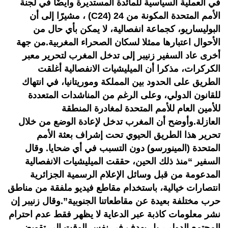
في العملية السياسية للمائدة المستديرة وأيضًا في لجنة
الأمم المتحدة المكونة من 24 (C24) ، مشيرًا إلى أن
البوليساريو، كجماعة انفصالية، لا يمكن بأي حال من
الأحوال اعتبارها ممثلا لسكان الصحراء المغربية.من جهة
أخرى عاد السفير زنيبر إلى تدخل المغرب لتحرير معبر
الكركرات، مذكرا أن الميليشيات الانفصالية أغلقت
الطريق على الحدود بين المملكة وموريتانيا، في انتهاك
للقانون الدولي، وعلى الرغم من المناشدات المتعددة
للأمين العام للأمم المتحدة لمغادرة المنطقة
العازلة.وأوضح أن المغرب تدخل لإعادة الوضع من خلال
تحرير هذا الطريق الحيوي تحت إشراف بعثة الأمم
المتحدة (المينورسو) دون التسبب في أي ضحايا. وقال
السفير “منذ ذلك الحين، حققت الميليشيات الانفصالية
المدعومة من قبل وسائل الإعلام الرسمية الجزائرية
انتصارات خيالية، باستخدام مقاطع فيديو ملفقة من مناطق
حرب مختلفة بعيدة عن مقاطعاتنا الجنوبية”.وقال زنيبر إن
نشر معلومات كاذبة عبر الدعاية لا يظهر فقط عدم احترام
المجتمع الدولي، بل يهدف في نفس الوقت إلى تقويض