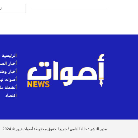
ت
الرئيسية
أخبار الص
أخبار وطن
أصوات نيوز
أنشطة مل
اقتصاد
مدير النشر : خالد الدامي / جميع الحقوق محفوظة أصوات نيوز © 2024