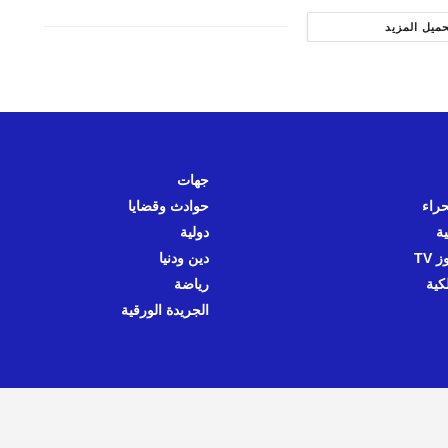
حميل المزيد
جهات
حراء
حوادث وقضايا
ية
دولية
 TV
دين ودنيا
كية
رياضة
الجريدة الورقية