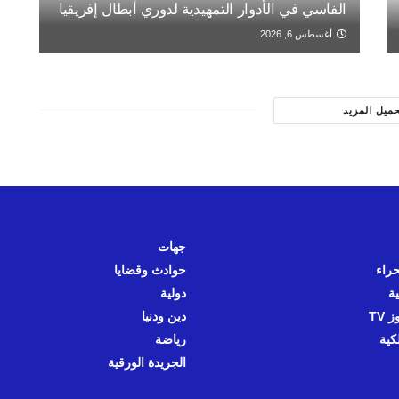
الفاسي في الأدوار التمهيدية لدوري أبطال إفريقيا
أغسطس 6, 2026
حميل المزيد
جهات
حراء
حوادث وقضايا
ية
دولية
 TV
دين ودنيا
كية
رياضة
الجريدة الورقية