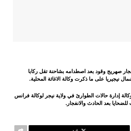
52 شخصا في انفجار صهريج وقود بعد اصطدامه بشاحنة تقل ركابا
 نيجيريا على ما ذكرت وكالة الاغاثة المحلية.
الة إدارة حالات الطوارئ في ولاية نيجر لوكالة فرانس
ضحايا بعد الحادث والانفجار.
غرد