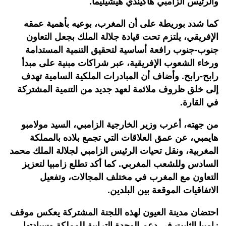
والرئيس الزامبي هاكيندي هيشيليما.
كما شدد بوريطة على أن المغرب، بوعيه بأهمية عمقه
الإفريقي، يلتزم تحت قيادة جلالة الملك بجعل التعاون
جنوب-جنوب رافعة أساسية لتحقيق التنمية المستدامة
ورخاء الشعوب الإفريقية، عبر شراكات مبنية على مبدأ
رابح-رابح. وأضاف أن المبادرات الملكية السامية تهدف
إلى خلق ظروف ملائمة لعهد جديد من التنمية المشتركة
في القارة.
من جهته، أعرب وزير الخارجية الزامبي، السيد مولامبو
هايمبي، عن عمق العلاقات التي تجمع بلاده بالمملكة
المغربية، ونقل تحيات الرئيس الزامبي لجلالة الملك محمد
السادس وللشعب المغربي. كما أكد تطلع زامبيا لتعزيز
التعاون مع المغرب في مختلف المجالات، وتفعيل
الاتفاقيات الموقعة بين البلدين.
احتضان مدينة العيون لهذه اللجنة المشتركة يعكس موقف
زامبيا الثابت في دعم الوحدة الترابية للمملكة وسيادتها