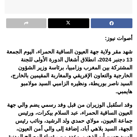
أصوات نيوز:
شهد مقر ولاية جهة العيون الساقية الحمراء، اليوم الجمعة
13 دجنبر 2024، انطلاق أشغال الدورة الأولى للجنة
المشتركة بين المغرب وزامبيا، برئاسة وزير الشؤون
الخارجية والتعاون الإفريقي والمغاربة المقيمين بالخارج،
السيد ناصر بوريطة، ونظيره الزامبي السيد مولامبو
هايمبي.
وقد استُقبل الوزيران من قبل وفد رسمي يضم والي جهة
العيون الساقية الحمراء، عبد السلام بيكرات، ورئيس
جماعة العيون، مولاي حمدي ولد الرشيد، ونائب رئيس
الجهة، السيد بلاهي أباد، إضافة إلى والي أمن العيون،
السيد حسن أبو الذهب، وعدد من رؤساء المصالح المدنية