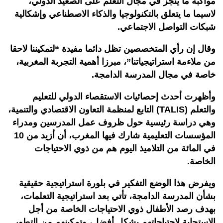
مواكبة ما ينجز في مجال التعلم على الصعيد الدولي،
لاسيما ما يتعلق بالتكنولوجيا والذكاء الاصطناعي وإشكالية
شبكات التواصل الاجتماعي.
وقال إن رأي المتخصصين تظل دائما مفيدة “لتمكيننا لاحقا
من ملاءمة استراتيجياتنا”، مبرزا أهمية التجربة المغربية،
خاصة في مجال المدرسة الدامجة.
وأظهرت أحدث إحصائيات الاستقصاء الدولي للتعليم
والتعلم (TALIS) التابع لمنظمة التعاون الاقتصادي والتنمية،
وهي دراسة رئيسية حول ظروف عمل المدرسين ومدراء
المؤسسات التعليمية شارك فيها المغرب، أن أزيد من 10
في المائة من التلاميذ اليوم هم من ذوي الاحتياجات
الخاصة.
ويفرض هذا الوضع التفكير في بلورة استراتيجية حقيقية
بشأن المدرسة الدامجة، تأتي بعد استراتيجية التعلمات،
بهدف رصد الأطفال ذوي الاحتياجات الخاصة من أجل
الاستجابة لاحتياجاتهم بشكل أفضل، وتمكينهم من التطور