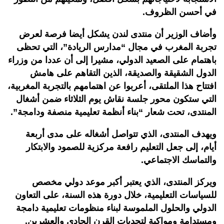
في أحسن الظروف.
وأضاف الوزير أن منتدى لندن يشكل أيضا فرصة لعرض
تجربة المغرب في مجال “مدارس الريادة”، التي تحظى
باهتمام على الصعيد الدولي، مشيرا إلى أن عددا من وزراء
الدول الشقيقة والصديقة، الذين التقاهم على هامش
افتتاح هذا الملتقى، أعربوا عن اهتمامهم بالتجربة المغربية،
التي ستكون محور جلسة نقاش يوم الثلاثاء ضمن أشغال
المنتدى، تحت شعار “بناء أنظمة تعليمية منصفة ودامجة”.
ويهدف المنتدى، الذي تتواصل أشغاله على مدى أربعة
أيام، إلى جعل التعليم رافعة مركزية للصمود والابتكار
والتماسك الاجتماعي.
ويركز المنتدى، الذي يعتبر أكبر موعد دولي مخصص
للسياسات التعليمية، خلال دورة هذه السنة، على التعاون
الدولي والحلول الملموسة لبناء منظومات تعليمية دامجة
ومستدامة ومواكبة لتحديات القرن الحادي والعشرين.