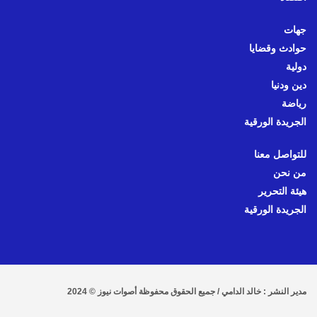
جهات
حوادث وقضايا
دولية
دين ودنيا
رياضة
الجريدة الورقية
للتواصل معنا
من نحن
هيئة التحرير
الجريدة الورقية
مدير النشر : خالد الدامي / جميع الحقوق محفوظة أصوات نيوز © 2024