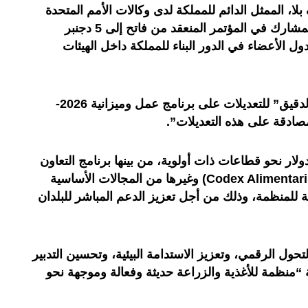
ا، الممثل الدائم للمملكة لدى وكالات الأمم المتحدة
بروما، الذي يترأس الوفد المغربي المشارك في المؤتمر المنعقد من فاتح إلى 5 دجنبر
دول الأعضاء في الدور البناء للمملكة داخل الهيئات
وخلال مداخلته، توقف عند الإعداد”الدقيق” للتعديلات على برنامج عمل وميزانية 2026-
 بإعادة رصد 5 ملايين دولار نحو قطاعات ذات أولوية، من بينها برنامج التعاون
التقني (TCP) و”مدونة الأغذية” (Codex Alimentarius) وغيرها من المجالات الأساسية
اتية للمنظمة، وذلك من أجل تعزيز الدعم المباشر للبلدان
لتحول الرقمي، وتعزيز الاستدامة البيئية، وتحسين التدبير
ة “منظمة للأغذية والزراعة حديثة وفعالة وموجهة نحو