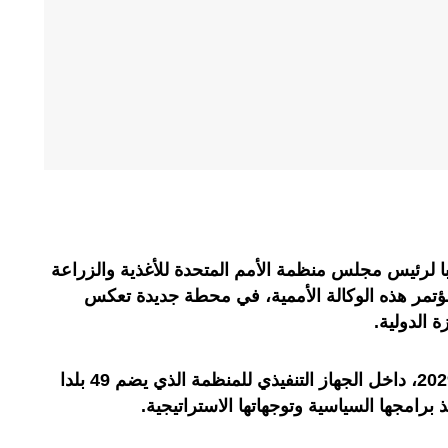
ئبا لرئيس مجلس منظمة الأمم المتحدة للأغذية والزراعة
او)، خلال انعقاد الدورة الـ179 لمؤتمر هذه الوكالة الأممية، في محطة جديدة تعكس
 الدولية.
وسيمتد هذا الانتداب إلى غاية سنة 2029، داخل الجهاز التنفيذي للمنظمة الذي يضم 49 بلدا
رامجها السياسية وتوجهاتها الاستراتيجية.