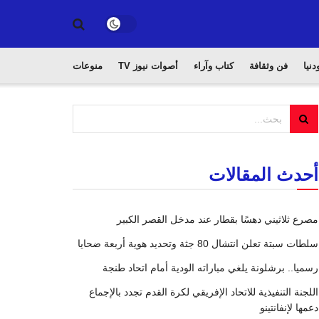
دنيا
فن وثقافة
كتاب وآراء
أصوات نيوز TV
منوعات
أحدث المقالات
مصرع ثلاثيني دهسًا بقطار عند مدخل القصر الكبير
سلطات سبتة تعلن انتشال 80 جثة وتحديد هوية أربعة ضحايا
رسميا.. برشلونة يلغي مباراته الودية أمام اتحاد طنجة
اللجنة التنفيذية للاتحاد الإفريقي لكرة القدم تجدد بالإجماع
دعمها لإنفانتينو