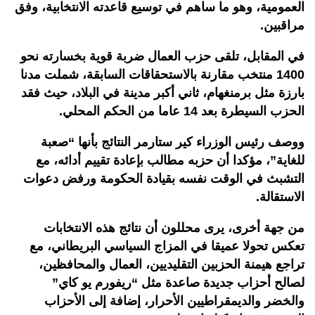
العمومية، وهو ما ساهم في توسيع قاعدته الانتخابية، وفق
مراقبين.
في المقابل، تلقى حزب العمال ضربة قوية بخسارته نحو
1400 منتخب مقارنة بالاستحقاقات السابقة، شملت مدنا
بارزة مثل برمنغهام، ثاني أكبر مدينة في البلاد، حيث فقد
الحزب السيطرة بعد 14 عاما من الحكم المحلي.
ووصف رئيس الوزراء كير ستارمر النتائج بأنها “صعبة
للغاية”، مؤكدا أن حزبه مطالب بإعادة تقييم أدائه، مع
التشبث في الوقت نفسه بقيادة الحكومة ورفض دعوات
الاستقالة.
من جهة أخرى، يرى محللون أن نتائج هذه الانتخابات
تعكس تحولا عميقا في المزاج السياسي البريطاني، مع
تراجع هيمنة الحزبين التقليديين، العمال والمحافظين،
لصالح أحزاب جديدة صاعدة مثل “ريفورم يو كاي”
والخضر والديمقراطيين الأحرار، إضافة إلى الأحزاب