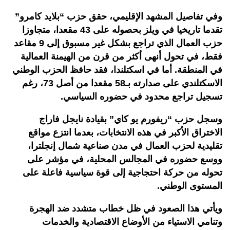
وفي تفاصيل المشهد الإقليمي، حقق حزب “بلايد كامرو”
تقدما تاريخيا في ويلز بحصوله على 43 مقعدا، متجاوزا
حزب العمال الذي تراجع بشكل غير مسبوق إلى 9 مقاعد
فقط، في تحول أنهى أكثر من قرن من الهيمنة العمالية
في المنطقة. أما في اسكتلندا، فقد حافظ الحزب الوطني
الاسكتلندي على صدارته بـ58 مقعدا من أصل 73، رغم
تسجيل تراجع محدود في حضوره السياسي.
وسجل حزب “ريفورم يو كاي” بقيادة نايجل فاراج
الاختراق الأكبر في هذه الانتخابات، بعدما انتزع مواقع
تقليدية لحزب العمال في مدن صناعية شمال إنجلترا،
ووسع حضوره في المجالس المحلية، في مؤشر على
تحوله من حركة احتجاجية إلى قوة سياسية فاعلة على
المستوى الوطني.
ويأتي هذا الصعود في ظل خطاب متشدد ضد الهجرة
وتنامي الاستياء من الأوضاع الاقتصادية والخدمات