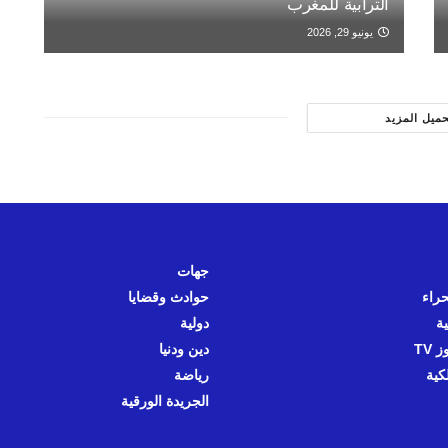
الترابية للمغرب
يونيو 29, 2026
حميل المزيد
جهات
حراء
حوادث وقضايا
ية
دولية
 TV
دين ودنيا
كية
رياضة
الجريدة الورقية