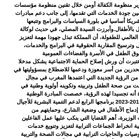
وير منظومة الكفالة أومن خلال تقنين منظومة مؤسسات
ين جودة الخدمات التي تقدمها، إلى جانب دعم مبادرات
ريكا أساسيا في بلورة السياسات والبرامج وتتبعها
 بالأطفال.وأبرزت السيدة المصلي، في حديث لوكالة
 العالمي للطفولة، أن المملكة تبذل جهودا مهمة لتعزيز
 وترسيخ المقاربة الحقوقية في البرامج والخدمات،
حقوق الطفل في الأسرة والفضاءات العمومية
تبرت أن ورش إصلاح الحماية الاجتماعية يشكل مدخلا
منحدرين من أسر معوزة ودعمها للاضطلاع بمسؤوليتها في
ا من الرؤية الجديدة التي اعتمدها المغرب في مجال
ت من صحة الطفل وتربيته وتكوينه أولوية وطنية في
 أنه تجسيدا لهذه الرؤية، خصصت المبادرة الوطنية
للتنمية البشرية في مرحلتها الثالثة 2019-2023 برنامجها الرابع لدعم التنمية البشرية للأجيال
 إدماج الأطفال في وضعية الشارع، وحمايتهم من
وزيرة، أهم القضايا التي ينكب عليها عمل الفاعلين
انخراط الجماعات الترابية لتعزيز وتنويع خدمات
يات والحاجيات الترابية في مجالات الصحة والتربية