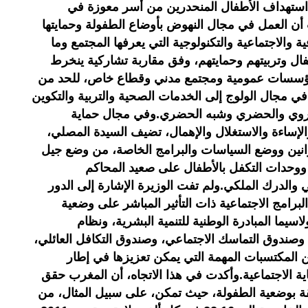
ز استهداف الأطفال المنحدرين من أسر معوزة في
أن العمل في مجال النهوض بأوضاع الطفولة وحمايتها
 والاجتماعية والتكنولوجية التي يعرفها المجتمع وما
 وتربيتهم وحمايتهم، وفق مقاربة تشاركية ينخرط
مؤسسات عمومية ومجتمع مدني وقطاع خاص، للحد من
في مجال الولوج إلى الخدمات الصحية والتربية والتكوين
قروي والحضري وشبه الحضري.وفي مجال حماية
إساءة والاستغلال والإهمال، تضيف السيدة المصلي،
انين ووضع السياسات والبرامج الخاصة، من وضع جيل
 ووحدات التكفل بالأطفال على صعيد المحاكم
والدرك الملكي.ولم تفت الوزيرة الإشارة إلى الدور
رامج الاجتماعية ذات التأثير المباشر على وضعية
يما المبادرة الوطنية للتنمية البشرية، ونظام
وصندوق التماسك الاجتماعي، وصندوق التكافل العائلي،
من المكتسبات المهمة التي يمكن تعزيزها في إطار
ة الاجتماعية.وأكدت في هذا الاتجاه، أن المغرب حقق
ة بوضعية الطفولة، حيث تمكن، على سبيل المثال، من