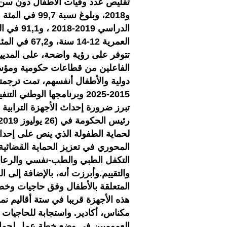
و2018، وبلوغ ن
الدراسي 9
تتوفر على رؤية واضحة، على المديي
الفاعلين من قطاعات حكومية وم
دولية والأطفال أنفسهم، تمت ترجمته
تبرز ضرورة إحداث الأجهزة الترابي
لحماية الطفولة الذي ينص على إحداث 
المحوري في تعزيز الحماية القضائي
التكفل الطبي والطب-نفسي والرعاية ال
والتقييم.وأبرزت أنه، بالإضافة إلى 
المتعلقة بالأطفال وفق حاجيات وخص
هذه الأجهزة قريبا في ستة أقاليم نمو
مكناس، أكادير. واستجابة للحاجيات
العموميين في وضع خطة عمل لحماية