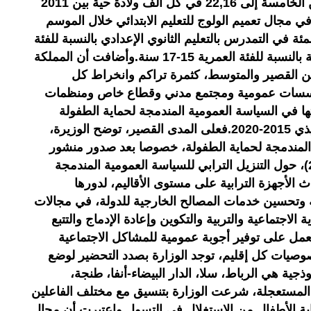
تقليص عدد وفيات الأطفال دون سن الخامسة إلى 22,16 في كل ألف ولادة حية بين 2011
سبة 99,7 في المئة في مجال تعميم الولوج للتعليم الابتدائي خلال الموسم
201-2018 ، و91,1 في المئة في التمدرس بالتعليم الثانوي الإعدادي بالنسبة للفئة
العمرية 12-14 سنة، و67,2 في المئة بالنسبة للفئة العمرية 15-17 سنة.وأضافت أن المملكة
ن القصير والمتوسط، كثمرة تراكم وانخراط كل
ؤسسات عمومية ومجتمع مدني وقطاع خاص ومنظمات
ا في السياسة العمومية المندمجة لحماية الطفولة
2015-2025 وبرنامجها الوطني التنفيذي 2015-2020.فعلى المدى القصير، توضح الوزيرة،
ة المندمجة لحماية الطفولة، خصوصا بعد صدور منشور
رئيس الحكومة في (26 يوليوز 2019)، حول التنزيل الترابي للسياسة العمومية المندمجة
الأجهزة الترابية على مستوى الأقاليم، لدورها
ة وتحسين خدمات المصالح الخارجية للدولة، في مجالات
اجتماعية والتربية والتكوين وإعادة الإدماج والتتبع
العمل على توفير أجوبة عمومية للمشاكل الاجتماعية
وصيات كل إقليم، توجد الوزارة بصدد التحضير لوضع
ذجية هي الرباط، سلا، الدار البيضاء-أنفا، طنجة،
 المستعجلة، شرعت الوزارة بتنسيق مع مختلف الفاعلين
 الأطفال من الاستغلال في التسول.واعتبرت أن مجال