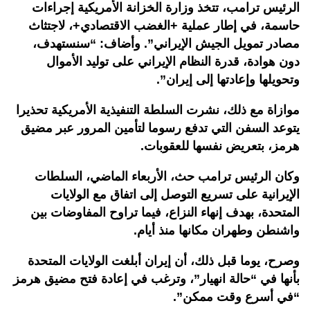
الرئيس ترامب، تتخذ وزارة الخزانة الأمريكية إجراءات
حاسمة، في إطار عملية +الغضب الاقتصادي+، لاجتثاث
مصادر تمويل الجيش الإيراني”. وأضاف: “سنستهدف،
دون هوادة، قدرة النظام الإيراني على توليد الأموال
وتحويلها وإعادتها إلى إيران”.
موازاة مع ذلك، نشرت السلطة التنفيذية الأمريكية تحذيرا
يتوعد السفن التي تدفع رسوما لتأمين المرور عبر مضيق
هرمز، بتعريض نفسها للعقوبات.
وكان الرئيس ترامب حث، الأربعاء الماضي، السلطات
الإيرانية على تسريع التوصل إلى اتفاق مع الولايات
المتحدة، بهدف إنهاء النزاع، فيما تراوح المفاوضات بين
واشنطن وطهران مكانها منذ أيام.
وصرح، يوما قبل ذلك، أن إيران أبلغت الولايات المتحدة
بأنها في “حالة انهيار”، وترغب في إعادة فتح مضيق هرمز
“في أسرع وقت ممكن”.