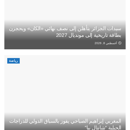
سيدات الجزائر يتأهلن إلى نصف نهائي «الكان» ويحجزن
بطاقة تاريخية إلى مونديال 2027
أغسطس 8, 2026
رياضة
المغربي إبراهيم الصباحي يفوز بالسباق الدولي للدراجات
الجبلية “شانتال بيا”