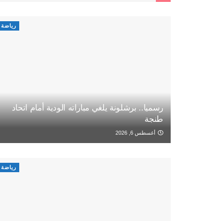
رياضة
رسميا.. برشلونة يلغي مباراته الودية أمام اتحاد
طنجة
أغسطس 6, 2026
رياضة