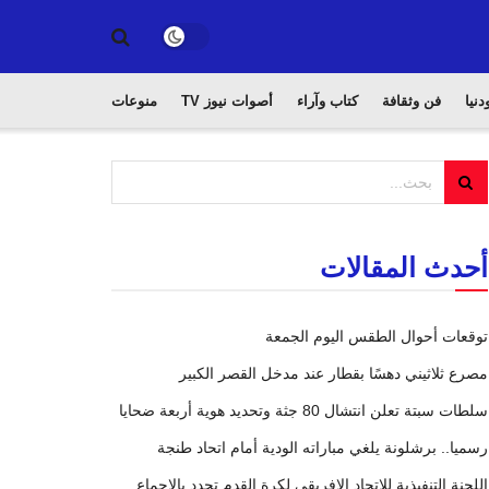
دنيا
فن وثقافة
كتاب وآراء
أصوات نيوز TV
منوعات
أحدث المقالات
توقعات أحوال الطقس اليوم الجمعة
مصرع ثلاثيني دهسًا بقطار عند مدخل القصر الكبير
سلطات سبتة تعلن انتشال 80 جثة وتحديد هوية أربعة ضحايا
رسميا.. برشلونة يلغي مباراته الودية أمام اتحاد طنجة
اللجنة التنفيذية للاتحاد الإفريقي لكرة القدم تجدد بالإجماع