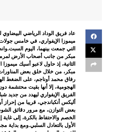
عاد فريق الوداد الرياضي البيضاوي 
ميموزا الإيفواري، في خامس جولات 
التي جمعت بينهما، اليوم السبت.وا
مبكر من جانب أصحاب الأرض لمرمى 
الثانية، إذ حاول لاعبو أسيك ميموزا
مبكر، من خلال خلق بعض المناورات ا
رفاق محمد أوناجم، على الضغط اله
الهجومية، إلا أنها بقيت محتشمة د
أليكس أنكباندجي، قريبا من إحراز أ
بعض التوازن، مع مرور دقائق الشوط 
الخصم والاحتفاظ بالكرة، إلى غاية إ
الأول بالتعادل السلبي.ومع بداية مج