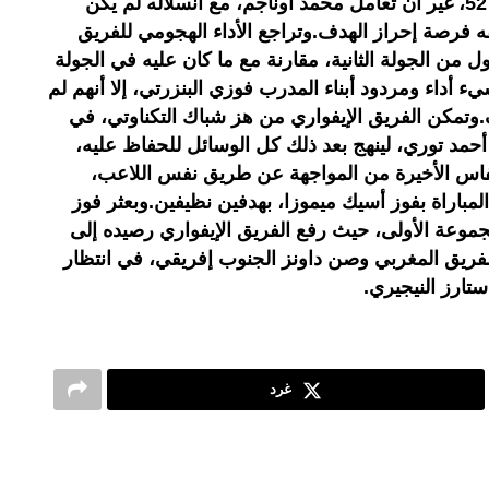
للفريق البيضاوي، في حدود الدقيقة 52، غير أن تعامل محمد أوناجم، مع انسلاله لم يكن
فرصة إحراز الهدف.وتراجع الأداء الهجومي للفريق
ل من الجولة الثانية، مقارنة مع ما كان عليه في الجولة
 أداء ومردود أبناء المدرب فوزي البنزرتي، إلا أنهم لم
.وتمكن الفريق الإيفواري من هز شباك التكناوتي، في
يق اللاعب أحمد توري، لينهج بعد ذلك كل الوسائل للحفاظ عليه،
نفاس الأخيرة من المواجهة عن طريق نفس اللاعب،
لمباراة بفوز أسيك ميموزا، بهدفين نظيفين.وبعثر فوز
جموعة الأولى، حيث رفع الفريق الإيفواري رصيده إلى
لفريق المغربي وصن داونز الجنوب إفريقي، في انتظار
ستارز النيجيري.
غرد