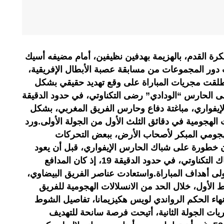
لكرة القدم، بالهزيمة بهدفين نظيفين، أمام مضيفه أسيك
دور المجموعات من مسابقة عصبة الأبطال الإفريقية،
نطلقت مجريات المباراة على وقع تهديد حقيقي بشكل
الحارس “الودادي” رضى التكناوتي، في حدود الدقيقة
 الإيفواري، مباغتة دفاع وحارس الفريق المغربي، بشكل
لهجومية في دقائق الثلث الأول من الجولة الأولى.ورد
جومي المبكر لأصحاب الأرض، ببعض التحركات
ون خطورة على شباك الحارس الإيفواري، قبل أن يعود
الفريق الإيفواري ليهدد من جديد شباك التكناوتي، في حدود الدقيقة 19، إذ كان المدافع
ولى أهداف المباراة.واستعادت عناصر الفريق البيضاوي،
الأول، خلال الحد من الانسلالات الهجومية للفريق
نهاء الحكم الرواندي لويس هكيزيمانا، تفاصيل الشوط
ريات الجولة الثانية، أتيحت فرصة سانحة للتهديف