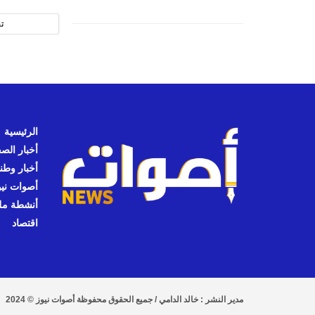
ت
الرئيسية
أخبار الص
أخبار وطن
أصوات نيوز
أنشطة مل
اقتصاد
مدير النشر : خالد الدامي / جميع الحقوق محفوظة أصوات نيوز © 2024