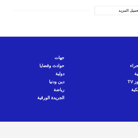
حميل المزيد
جهات
حراء
حوادث وقضايا
ية
دولية
 TV
دين ودنيا
كية
رياضة
الجريدة الورقية