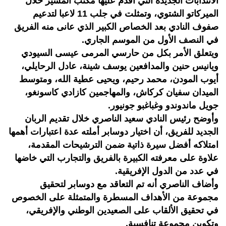
الانتدابات الجديدة التي أقدم عليها مكتب المسير خلال
الميركاتو الشتوي، وتمثلت في جلب 11 لاعبا لتدعيم
صفوف النادي بعد الخصاص الكبير الذي عانى منه الفريق
في النصف الأول من الموسم الجاري.
ويتعلق الأمر بكل من حارسي المرمى عيسى السيودي
ويانيس حنين والمدافعين يوسف شينة، عادل الرحايلي،
أيوب المودن، محمد رحيم، ويحيى عطية الله، ومتوسط
الميدان سفيان كركاش، والمهاجمين كازادي كاسونغو،
جويل ماندوندو وغباغبو جونيور.
وأوضح رئيس النادي سعيد الناصري خلال تقديم الربان
الجديد للفريق، أن اختيار دوسابر أملته عدة اعتبارات أهمها
امتلاكه أفضل سيرة ذاتية ضمن الترشيحات المقدمة،
علاوة على معرفته الكبيرة بالفريق والتجارب التي خاضها
في عدد من الدول الإفريقية.
وأضاف الناصري أنه تم التعاقد مع دوسابر لتحقيق
مجموعة من الأهداف المسطرة والمتمثلة على الخصوص
في تحقيق الألقاب على الصعيدين الوطني والإفريقي،
وتكوين مجموعة تنافسية.