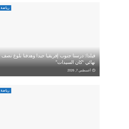
رياضة
فيلدا: درسنا جنوب إفريقيا جيدا وهدفنا بلوغ نصف
نهائي “كان السيدات”
أغسطس 7, 2026
رياضة