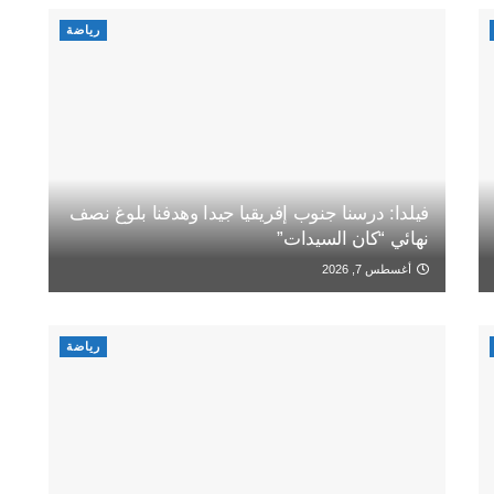
رياضة
فيلدا: درسنا جنوب إفريقيا جيدا وهدفنا بلوغ نصف
نهائي “كان السيدات”
أغسطس 7, 2026
رياضة