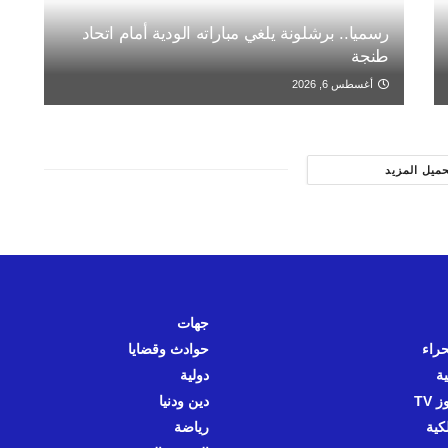
رسميا.. برشلونة يلغي مباراته الودية أمام اتحاد
طنجة
أغسطس 6, 2026
حميل المزيد
جهات
حراء
حوادث وقضايا
ية
دولية
 TV
دين ودنيا
كية
رياضة