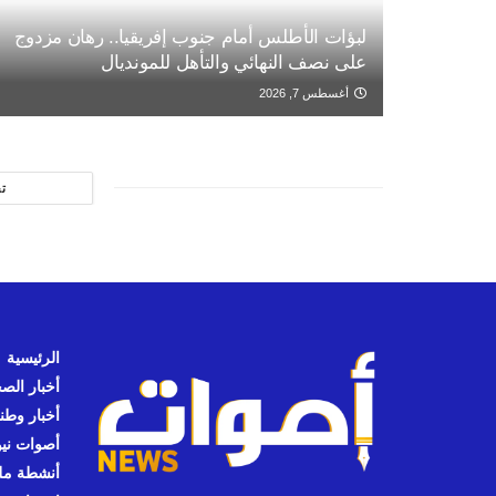
لبؤات الأطلس أمام جنوب إفريقيا.. رهان مزدوج
على نصف النهائي والتأهل للمونديال
أغسطس 7, 2026
ت
الرئيسية
أخبار الص
أخبار وطن
أصوات نيوز
أنشطة مل