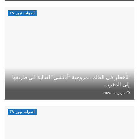
أصوات نيوز TV
الأخطر في العالم ..مروحية “أباتشي”القتالية في طريقها
إلى المغرب
مارس 28, 2024
أصوات نيوز TV