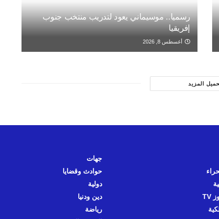
رسميا.. موسيماني يعود لتدريب منتخب جنوب
إفريقيا
أغسطس 8, 2026
حميل المزيد
جهات
حراء
حوادث وقضايا
ية
دولية
 TV
دين ودنيا
كية
رياضة