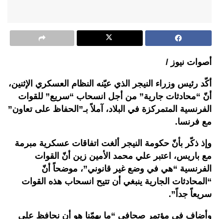
أصوات نيوز /
أكّد رئيس وزراء النيجر الذي عيّنه النظام العسكري الإثنين،
أنّ “محادثات جارية” من أجل انسحاب “سريع” للقوات
الفرنسية المتمركزة في البلاد، آملاً بـ”الحفاظ على تعاون”
مع فرنسا.
وإذ ذكّر بأنّ حكومة النيجر ألغت اتفاقات عسكرية مبرمة
مع باريس، اعتبر علي محمد الأمين زين أنّ القوات
الفرنسية “هي في وضع غير قانوني”، موضحاً أنّ
“المحادثات الجارية ينبغي أن تتيح انسحاب هذه القوات
سريعاً جداً”.
وأضاف في مؤتمر صحافي “ما يهمّنا هو أن نحافظ على