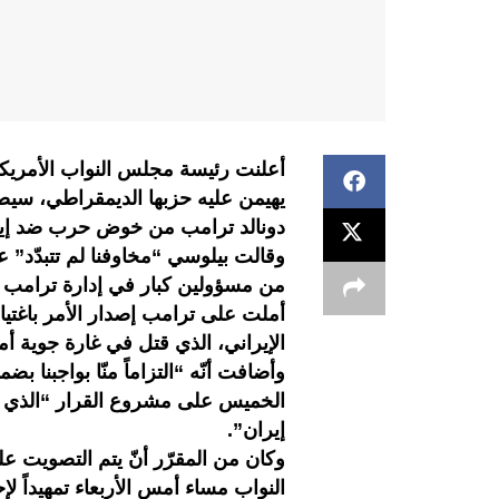
أعلنت رئيسة مجلس النواب الأمريكي
يهيمن عليه حزبها الديمقراطي، سي
دونالد ترامب من خوض حرب ضد إيران 
وقالت بيلوسي “مخاوفنا لم تتبدّد” ع
من مسؤولين كبار في إدارة ترامب
أملت على ترامب إصدار الأمر باغتي
الإيراني، الذي قتل في غارة جوية أم
وأضافت أنّه “التزاماً منّا بواجبنا
الخميس على مشروع القرار “الذي يه
إيران”.
وكان من المقرّر أنّ يتم التصويت
النواب مساء أمس الأربعاء تمهيداً 