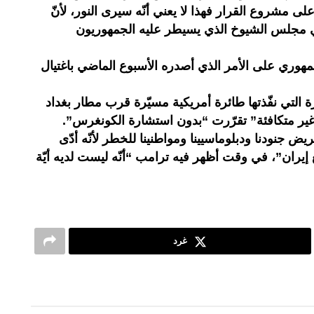
مشروع القرار فهذا لا يعني أنّه سيرى النور، لأنّ
 مجلس الشيوخ الذي يسيطر عليه الجمهوريون
مهوري على الأمر الذي أصدره الأسبوع الماضي باغتيال
ة التي نفّذتها طائرة أمريكية مسيّرة قرب مطار بغداد
ر متكافئة” تقرّرت “بدون استشارة الكونغرس”.
ض جنودنا ودبلوماسيينا ومواطنينا للخطر لأنّه أدّى
يران”، في وقت أظهر فيه ترامب “أنّه ليست لديه أيّة
غرد