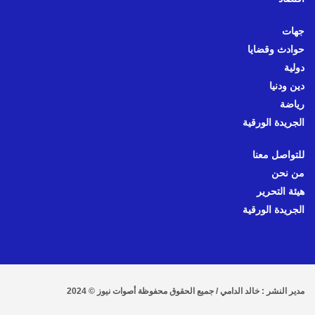
جهات
حوادث وقضايا
دولية
دين ودنيا
رياضة
الجريدة الورقية
للتواصل معنا
من نحن
هيئة التحرير
الجريدة الورقية
مدير النشر : خالد الدامي / جميع الحقوق محفوظة أصوات نيوز © 2024