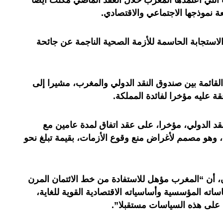
 التي اعتمدها المغرب خلال العقد الماضي مكنت أيضا
 نموذجها الاجتماعي والاقتصادي.
استجابة الحاسمة للأزمة الصحية الناجمة عن جائحة
القائمة بين صندوق النقد الدولي والمغرب، مشيرا إلى
ة عليه مؤخرا لفائدة المملكة.
قد الدولي، مؤخرا، على عقد اتفاق لمدة عامين مع
وهو مصمم لأغراض منع وقوع الأزمات، بقيمة تبلغ نحو
 أن “المغرب مؤھل للاستفادة من خط الائتمان المرن
اته المؤسسية وأساسياته الاقتصادیة القویة للغایة،
 على ھذه السیاسات مستقبلا”.