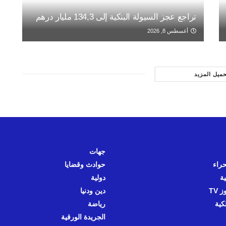
تراجع عجز السيولة البنكية إلى 134,3 مليار درهم
أغسطس 8, 2026
حميل المزيد
جهات
حراء
حوادث وقضايا
ية
دولية
 TV
دين ودنيا
كية
رياضة
الجريدة الورقية