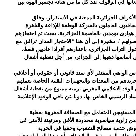
انها في الوقوف ضد كل ما من شأنه تجسير الهوة بين
لأعراف الجزائرية الممعنة في الاستفزاز، وخلق
افيون العاملون بالشركة الوطنية للإذاعة والتلفزة
هواري بومدين بالعاصمة الجزائرية، بحيث تم احتجازهم
هم”، مشيرة إلى أن هذا “الاحتجاز المدان ترافق مع
ول التراب الجزائري، باعتبارهم أفرادا عاديين فقط،
ى أساسها ذهبوا إلى الجزائر، من أجل تغطية أشغال
س الواهي المفتقر لأي سند قانوني أو حقوقي أو أخلاقي
ريدهم من المعدات والتجهيزات التقنية الخاصة بعملهم
ن الوفد الاعلامي المغربي برمته ممنوع من تغطية أشغال
ماد الرسمي الخاص بها، دونا عن باقي الوفود الإعلامية
ل المستهجن المتعامل مع الصحافة المغربية بعقلية
إلا من زاوية سياسوية محدودة الأفق ومرتهنة للأمني في
عوض خدمة مصالح الشعوب وحقها في الحرية