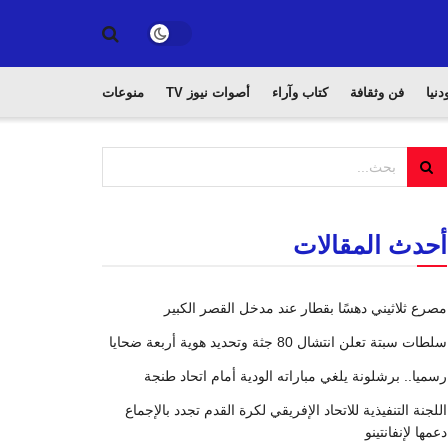
دنيا
فن وثقافة
كتاب وآراء
أصوات نيوز TV
منوعات
أحدث المقالات
مصرع ثلاثيني دهسًا بقطار عند مدخل القصر الكبير
سلطات سبتة تعلن انتشال 80 جثة وتحديد هوية أربعة ضحايا
رسميا.. برشلونة يلغي مباراته الودية أمام اتحاد طنجة
اللجنة التنفيذية للاتحاد الإفريقي لكرة القدم تجدد بالإجماع
دعمها لإنفانتينو