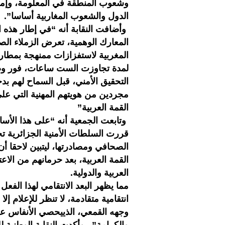
وشعوب المنطقة في المعلومة، وإمع
الدول والشعوب المغاربية أساسا”.
وأضافت النقابة أنه “في إطار هذه ا
المعارك الوهمية، تعرض الزملاء الصح
المغربية لاستفزازات ممنهجة بمطار 
لمدة تجاوزت الست ساعات، فور وصول
التحقيق الأمني، قبل السماح لهم بدخ
مجردين من هويتهم المهنية التي عل
القمة العربية”
وتابعت الجمعية أنه “على هذا الأسا
قررت السلطات الأمنية الجزائرية تج
الصحافي ومصادرتها، ليتبين لاحقا أ
القمة العربية، بعد حرمانهم من الاعت
العربية والدولية.
مما يظهر البعد الانتقامي لهذا الفع
انتقامية متقادمة، لا تنظر للإعلام 
وجهه القمعي، الذييحصي الأنفاس 