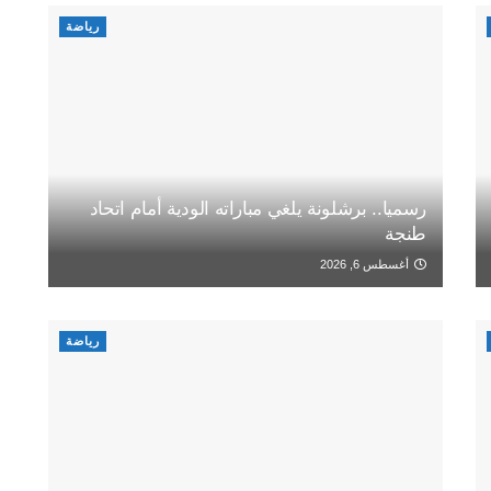
رياضة
رسميا.. برشلونة يلغي مباراته الودية أمام اتحاد
طنجة
أغسطس 6, 2026
رياضة