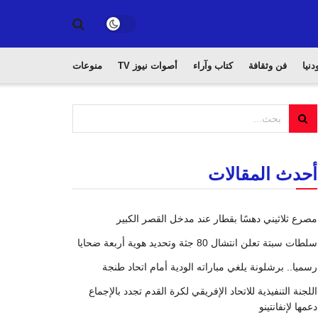
دنيا
فن وثقافة
كتاب وآراء
أصوات نيوز TV
منوعات
أحدث المقالات
مصرع ثلاثيني دهسًا بقطار عند مدخل القصر الكبير
سلطات سبتة تعلن انتشال 80 جثة وتحديد هوية أربعة ضحايا
رسميا.. برشلونة يلغي مباراته الودية أمام اتحاد طنجة
اللجنة التنفيذية للاتحاد الإفريقي لكرة القدم تجدد بالإجماع
دعمها لإنفانتينو