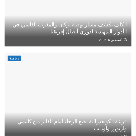
الكاف يكشف مسار نهضة بركان والمغرب الفاسي في
الأدوار التمهيدية لدوري أبطال إفريقيا
أغسطس 6, 2026
رياضة
قرعة الكونفدرالية تضع الرجاء أمام الفائز من كانيمي
واريورز وأوديب