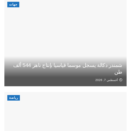
جهات
شمندر دكالة يسجل موسما قياسيا بإنتاج ناهز 544 ألف
طن
أغسطس 7, 2026
رياضة