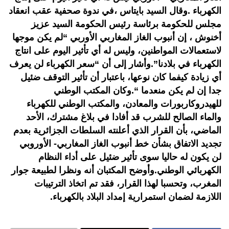
الكهرباء .وقال السيد بايتاس ،في ندوة صحفية عقب انعقاد
مجلس للحكومة برئاسة رئيس الحكومة السيد عزيز
أخنوش ، إن أنبوب الغاز المغاربي الأوربي “لم يكن موجها
لاستعمالات المواطنين، وليس له أي تأثير اليوم على انتاج
الكهرباء في بلادنا”.وأشار إلى أن “سعر الكهرباء لن يعرف
أي زيادة كيفما كان نوعها، باعتبار أن تأثير التوقف ضئيل
جدا إن لم يكن منعدما “.وكان المكتب الوطني
للهيدروكاربورات والمعادن، والمكتب الوطني للكهرباء
والماء الصالح للشرب قد أفادا في بلاغ مشترك، الأحد
الماضي، بأن القرار الذي أعلنته السلطات الجزائرية بعدم
تجديد الاتفاق بشأن خط أنبوب الغاز المغاربي- الأوروبي
لن يكون له حاليا سوى تأثير ضئيل على أداء النظام
الكهربائي الوطني.وأوضح المكتبان أنه ونظرا لطبيعة جوار
المغرب، وتحسبا لهذا القرار، فقد تم اتخاذ الترتيبات
اللازمة لضمان استمرارية إمداد البلاد بالكهرباء.