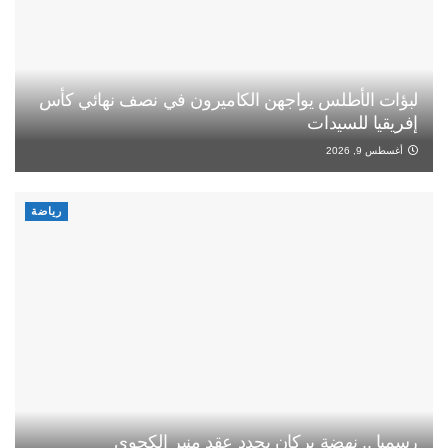
لبؤات الأطلس يواجهن الكاميرون في نصف نهائي كأس
إفريقيا للسيدات
أغسطس 9, 2026
رياضة
رسميا .. نهضة بركان يجدد عقد منير الكجوي