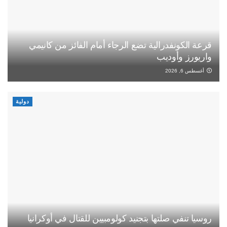
قرعة الكونفدرالية تضع الرجاء أمام الفائز من كانيمي
واريورز وأوديب
أغسطس 6, 2026
دولية
روسيا تنفي صلتها بتجنيد كولومبيين للقتال في أوكرانيا