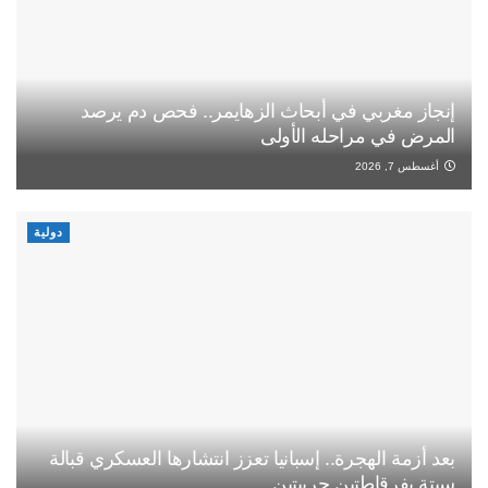
إنجاز مغربي في أبحاث الزهايمر.. فحص دم يرصد
المرض في مراحله الأولى
أغسطس 7, 2026
دولية
بعد أزمة الهجرة.. إسبانيا تعزز انتشارها العسكري قبالة
سبتة بفرقاطتين حربيتين